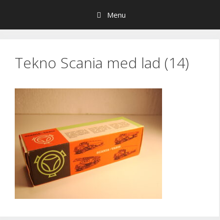
Hop
Menu
til
indhold
Tekno Scania med lad (14)