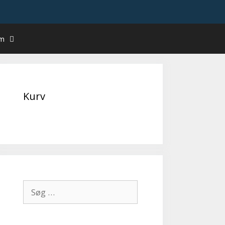
um
Kurv
Søg
efter: