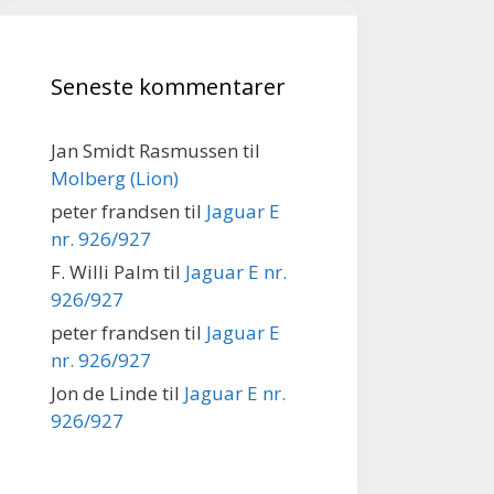
Seneste kommentarer
Jan Smidt Rasmussen
til
Molberg (Lion)
peter frandsen
til
Jaguar E
nr. 926/927
F. Willi Palm
til
Jaguar E nr.
926/927
peter frandsen
til
Jaguar E
nr. 926/927
Jon de Linde
til
Jaguar E nr.
926/927