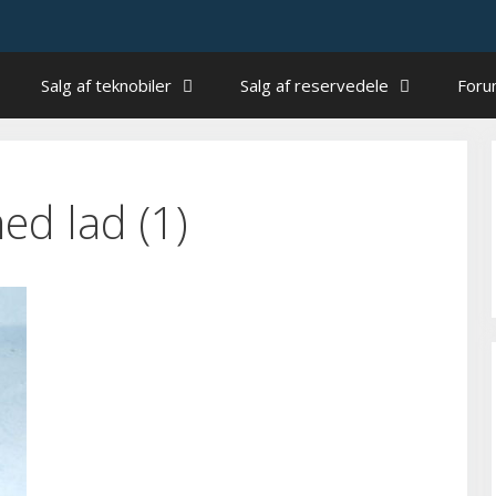
Salg af teknobiler
Salg af reservedele
For
ed lad (1)