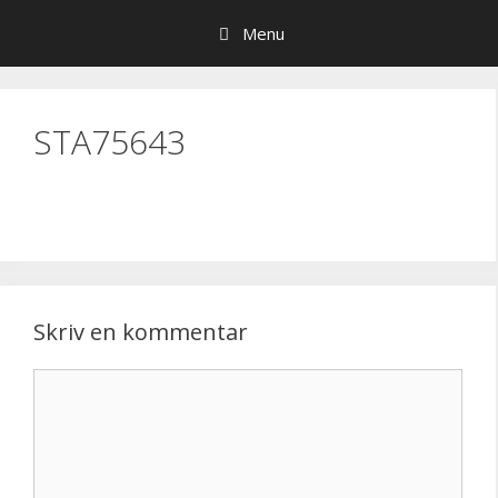
Hop
Menu
til
indhold
STA75643
Skriv en kommentar
Kommentar