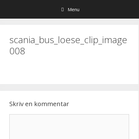
Hop
Menu
til
indhold
scania_bus_loese_clip_image
008
Skriv en kommentar
Kommentar