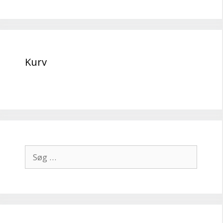
Kurv
Søg
efter: