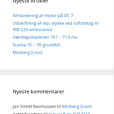
Nyeste Artikler
Afmontering af motor på DC 7
Udskiftning af rep. stykke ved luftindtag til
MB 220 ambulance
Værktøjsmaskiner 701 – 714 mv.
Scania 75 – 76 grundbil
Molberg (Lion)
Nyeste kommentarer
Jan Smidt Rasmussen
til
Molberg (Lion)
peter frandsen
til
Jaguar E nr. 926/927