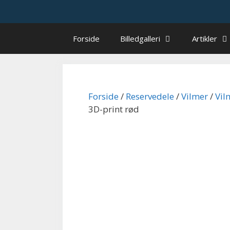
Hop
til
indhold
Forside
Billedgalleri
Artikler
Forside
/
Reservedele
/
Vilmer
/
Vil
3D-print rød