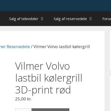
Salg af teknobiler
Salg af reservedele
For
mer Reservedele
/ Vilmer Volvo lastbil kølergrill
Vilmer Volvo
lastbil kølergrill
3D-print rød
25,00
kr.