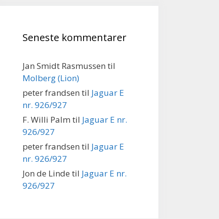
Seneste kommentarer
Jan Smidt Rasmussen
til
Molberg (Lion)
peter frandsen
til
Jaguar E
nr. 926/927
F. Willi Palm
til
Jaguar E nr.
926/927
peter frandsen
til
Jaguar E
nr. 926/927
Jon de Linde
til
Jaguar E nr.
926/927