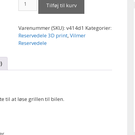
Vilmer
Tilføj til kurv
Volvo
lastbil
kølergrill
Varenummer (SKU):
v414d1
Kategorier:
3D-
Reservedele 3D print
,
Vilmer
print
Reservedele
rød
antal
)
til at løse grillen til bilen.
er.