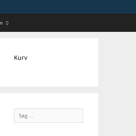
um
Kurv
Søg
efter: