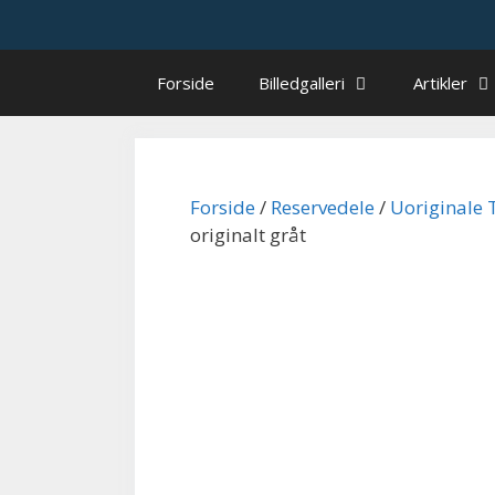
Hop
til
indhold
Forside
Billedgalleri
Artikler
Forside
/
Reservedele
/
Uoriginale 
originalt gråt