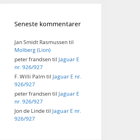
Seneste kommentarer
Jan Smidt Rasmussen
til
Molberg (Lion)
peter frandsen
til
Jaguar E
nr. 926/927
F. Willi Palm
til
Jaguar E nr.
926/927
peter frandsen
til
Jaguar E
nr. 926/927
Jon de Linde
til
Jaguar E nr.
926/927