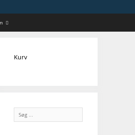
um
Kurv
Søg
efter: