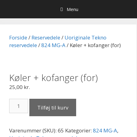
Hop
Menu
til
indhold
Forside
/
Reservedele
/
Uoriginale Tekno
reservedele
/
824 MG-A
/ Køler + kofanger (for)
Køler + kofanger (for)
25,00
kr.
Køler
Tilføj til kurv
+
kofanger
(for)
Varenummer (SKU):
65
Kategorier:
824 MG-A
,
antal