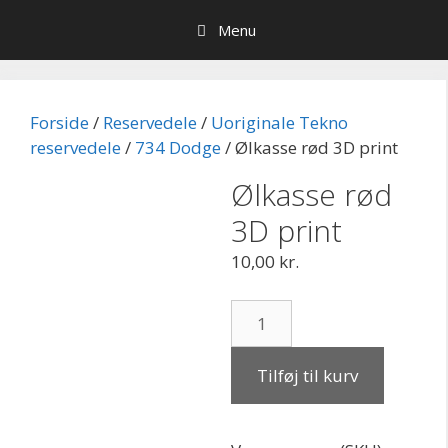
Hop
Menu
til
indhold
Forside
/
Reservedele
/
Uoriginale Tekno
reservedele
/
734 Dodge
/ Ølkasse rød 3D print
Ølkasse rød
3D print
10,00
kr.
Ølkasse
rød
3D
Tilføj til kurv
print
antal