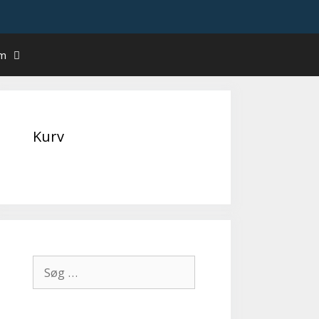
um
Kurv
Søg
efter: