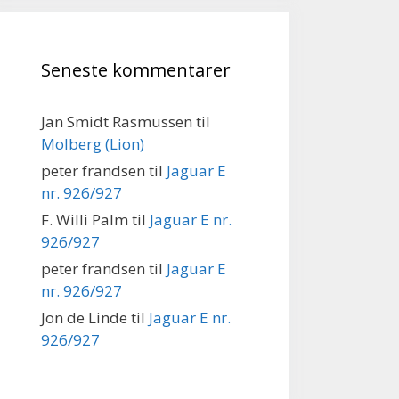
Seneste kommentarer
Jan Smidt Rasmussen
til
Molberg (Lion)
peter frandsen
til
Jaguar E
nr. 926/927
F. Willi Palm
til
Jaguar E nr.
926/927
peter frandsen
til
Jaguar E
nr. 926/927
Jon de Linde
til
Jaguar E nr.
926/927