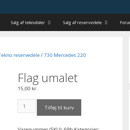
Salg af teknobiler
Salg af reservedele
For
Tekno reservedele
/
730 Mercedes 220
Flag umalet
15,00
kr.
Flag
Tilføj til kurv
umalet
antal
Varenummer (SKU):
69b
Kategorier: