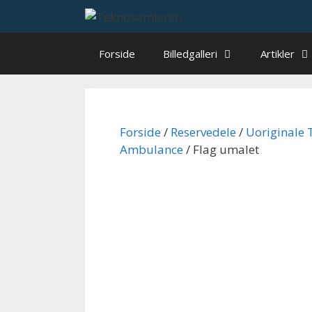
Hop
til
indhold
Forside
Billedgalleri
Artikler
Forside
/
Reservedele
/
Uoriginale 
Ambulance
/ Flag umalet