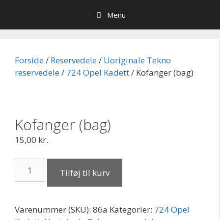
Hop
Menu
til
indhold
Forside
/
Reservedele
/
Uoriginale Tekno
reservedele
/
724 Opel Kadett
/ Kofanger (bag)
Kofanger (bag)
15,00
kr.
Kofanger
Tilføj til kurv
(bag)
antal
Varenummer (SKU):
86a
Kategorier:
724 Opel