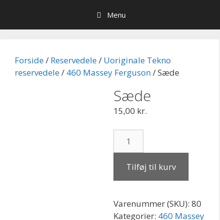
Hop
Menu
til
indhold
Forside
/
Reservedele
/
Uoriginale Tekno
reservedele
/
460 Massey Ferguson
/ Sæde
Sæde
15,00
kr.
Sæde
antal
Tilføj til kurv
Varenummer (SKU):
80
Kategorier:
460 Massey