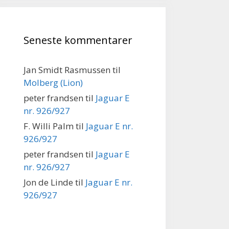
Seneste kommentarer
Jan Smidt Rasmussen
til
Molberg (Lion)
peter frandsen
til
Jaguar E
nr. 926/927
F. Willi Palm
til
Jaguar E nr.
926/927
peter frandsen
til
Jaguar E
nr. 926/927
Jon de Linde
til
Jaguar E nr.
926/927