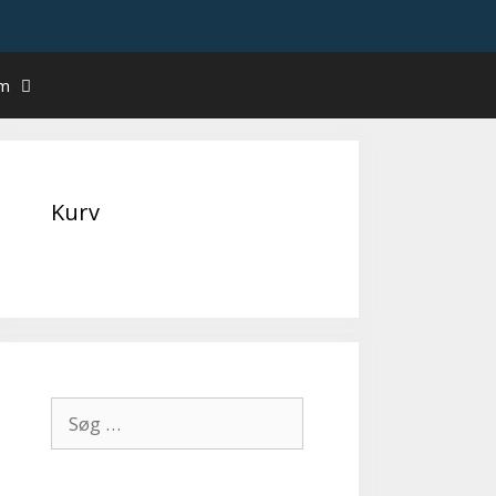
um
Kurv
Søg
efter: