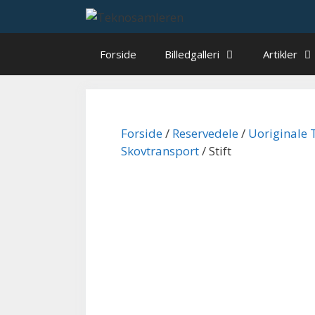
Hop
til
indhold
Forside
Billedgalleri
Artikler
Forside
/
Reservedele
/
Uoriginale 
Skovtransport
/ Stift