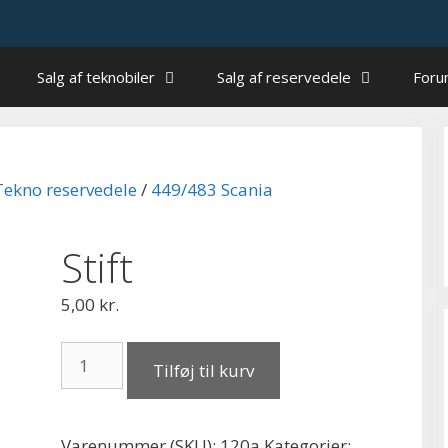
Salg af teknobiler
Salg af reservedele
For
Tekno reservedele
/
449/483 Scania
Stift
5,00
kr.
Stift
Tilføj til kurv
antal
Varenummer (SKU):
120a
Kategorier: