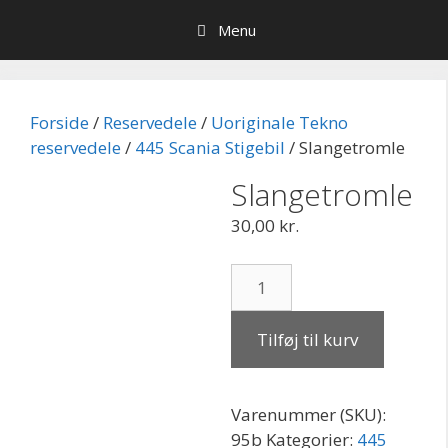
Hop
Menu
til
indhold
Forside
/
Reservedele
/
Uoriginale Tekno
reservedele
/
445 Scania Stigebil
/ Slangetromle
Slangetromle
30,00
kr.
Slangetromle
antal
Tilføj til kurv
Varenummer (SKU):
95b
Kategorier:
445