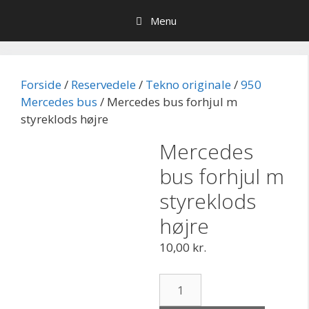
Hop
Menu
til
indhold
Forside
/
Reservedele
/
Tekno originale
/
950
Mercedes bus
/ Mercedes bus forhjul m
styreklods højre
Mercedes
bus forhjul m
styreklods
højre
10,00
kr.
Mercedes
bus