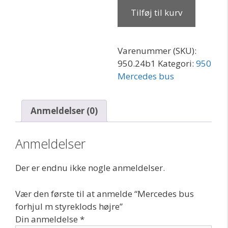
forhjul
Tilføj til kurv
m
styreklods
højre
Varenummer (SKU):
antal
950.24b1
Kategori:
950
Mercedes bus
Anmeldelser (0)
Anmeldelser
Der er endnu ikke nogle anmeldelser.
Vær den første til at anmelde “Mercedes bus
forhjul m styreklods højre”
Din anmeldelse
*