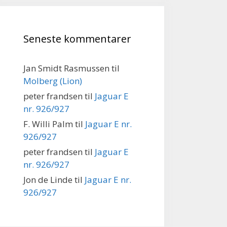
Seneste kommentarer
Jan Smidt Rasmussen
til
Molberg (Lion)
peter frandsen
til
Jaguar E
nr. 926/927
F. Willi Palm
til
Jaguar E nr.
926/927
peter frandsen
til
Jaguar E
nr. 926/927
Jon de Linde
til
Jaguar E nr.
926/927