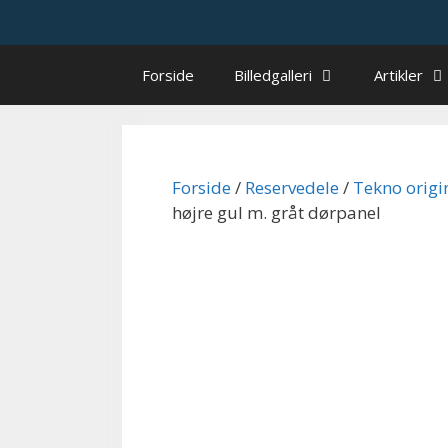
Hop
til
indhold
Forside
Billedgalleri
Artikler
Forside
/
Reservedele
/
Tekno origi
højre gul m. gråt dørpanel