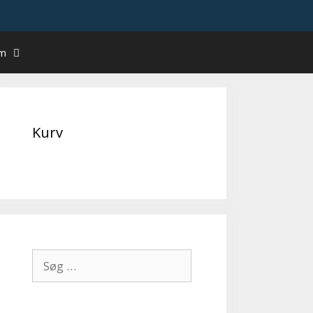
um
Kurv
Søg
efter: