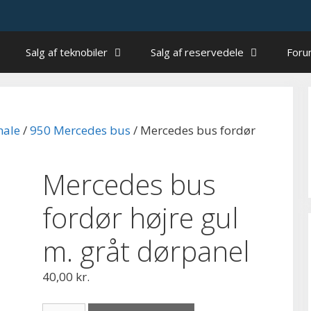
Salg af teknobiler
Salg af reservedele
For
nale
/
950 Mercedes bus
/ Mercedes bus fordør
Mercedes bus
fordør højre gul
m. gråt dørpanel
40,00
kr.