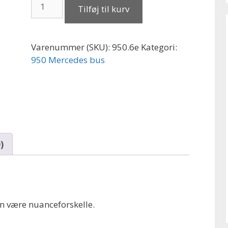
Mercedes
Tilføj til kurv
bus
fordør
højre
Varenummer (SKU):
950.6e
Kategori:
gul
950 Mercedes bus
m.
gråt
dørpanel
antal
)
n være nuanceforskelle.