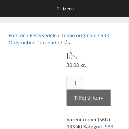
Hop
Menu
til
indhold
Forside
/
Reservedele
/
Tekno originale
/
933
Oldsmobile Toronado
/ lås
lås
30,00
kr.
lås
antal
Tilføj til kurv
Varenummer (SKU):
933.40
Kategori:
933