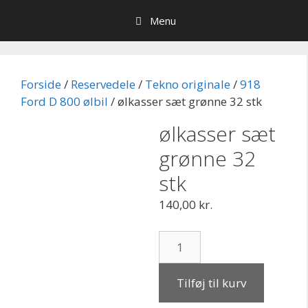
Hop
Menu
til
indhold
Forside
/
Reservedele
/
Tekno originale
/
918
Ford D 800 ølbil
/ ølkasser sæt grønne 32 stk
ølkasser sæt
grønne 32
stk
140,00
kr.
ølkasser
sæt
grønne
Tilføj til kurv
32
stk