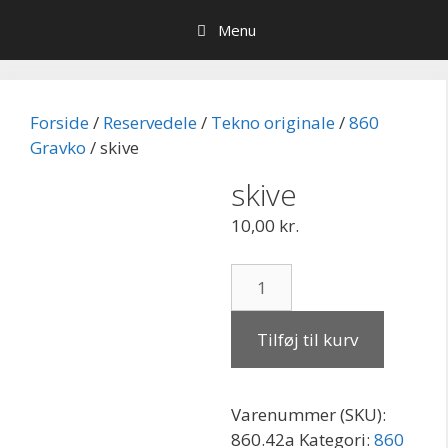
Hop
Menu
til
indhold
Forside
/
Reservedele
/
Tekno originale
/
860
Gravko
/ skive
skive
10,00
kr.
skive
antal
Tilføj til kurv
Varenummer (SKU):
860.42a
Kategori:
860