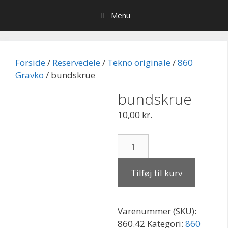
Hop
Menu
til
indhold
Forside
/
Reservedele
/
Tekno originale
/
860
Gravko
/ bundskrue
bundskrue
10,00
kr.
bundskrue
antal
Tilføj til kurv
Varenummer (SKU):
860.42
Kategori:
860