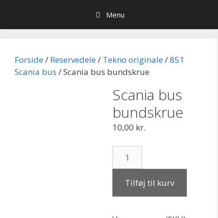
Hop
Menu
til
indhold
Forside
/
Reservedele
/
Tekno originale
/
851
Scania bus
/ Scania bus bundskrue
Scania bus
bundskrue
10,00
kr.
Scania
bus
bundskrue
Tilføj til kurv
antal