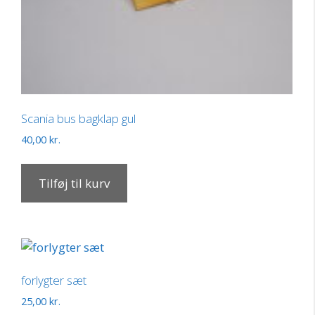
Scania bus bagklap gul
40,00
kr.
Tilføj til kurv
forlygter sæt
25,00
kr.