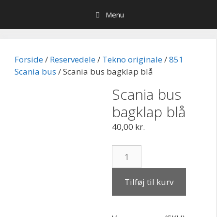
Hop
Menu
til
indhold
Forside
/
Reservedele
/
Tekno originale
/
851
Scania bus
/ Scania bus bagklap blå
Scania bus
bagklap blå
40,00
kr.
Scania
bus
bagklap
Tilføj til kurv
blå
antal