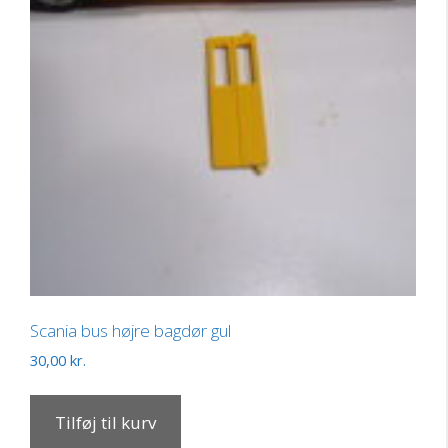
Scania bus højre bagdør gul
30,00
kr.
Tilføj til kurv