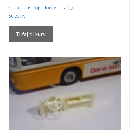
Scania bus højre fordør orange
50,00
kr.
Tilføj til kurv