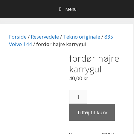
Hop
Menu
til
indhold
Forside
/
Reservedele
/
Tekno originale
/
835
Volvo 144
/ fordør højre karrygul
fordør højre
karrygul
40,00
kr.
fordør
højre
karrygul
Tilføj til kurv
antal