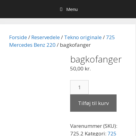
Hop
Menu
til
indhold
Forside
/
Reservedele
/
Tekno originale
/
725
Mercedes Benz 220
/ bagkofanger
bagkofanger
50,00
kr.
bagkofanger
antal
Tilføj til kurv
Varenummer (SKU):
725.2
Kategori:
725