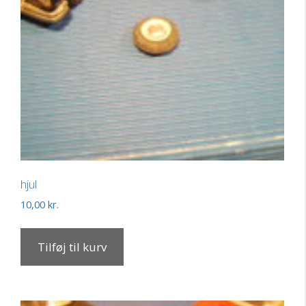
hjul
10,00
kr.
Tilføj til kurv