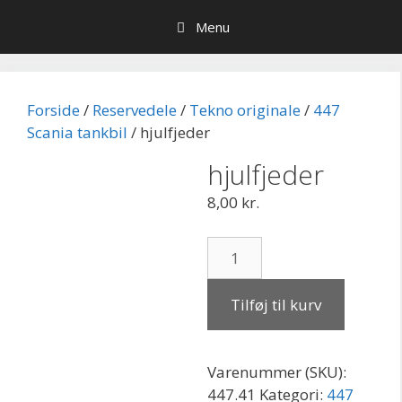
Hop
Menu
til
indhold
Forside
/
Reservedele
/
Tekno originale
/
447
Scania tankbil
/ hjulfjeder
hjulfjeder
8,00
kr.
hjulfjeder
antal
Tilføj til kurv
Varenummer (SKU):
447.41
Kategori:
447