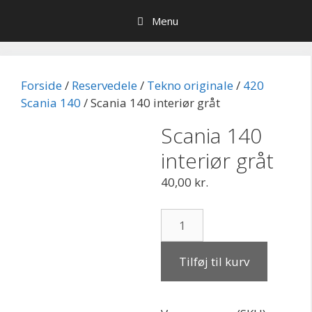
Hop
Menu
til
indhold
Forside
/
Reservedele
/
Tekno originale
/
420
Scania 140
/ Scania 140 interiør gråt
Scania 140
interiør gråt
40,00
kr.
Scania
140
interiør
Tilføj til kurv
gråt
antal