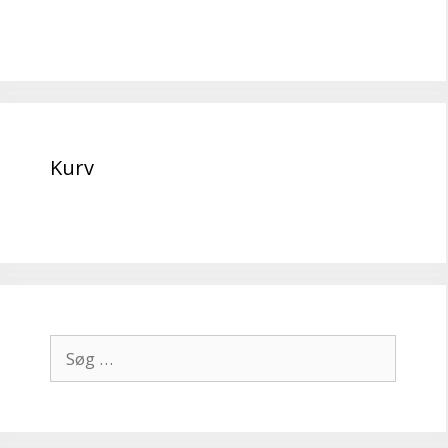
Kurv
Søg
efter: