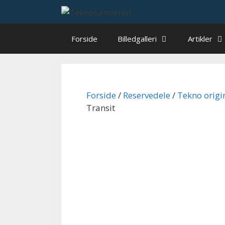
Hop
til
indhold
Forside
Billedgalleri
Artikler
Forside
/
Reservedele
/
Tekno origi
Transit