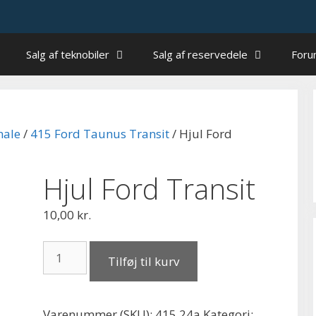
Salg af teknobiler
Salg af reservedele
For
nale
/
415 Ford Taunus Transit
/ Hjul Ford
Hjul Ford Transit
10,00
kr.
Hjul
Tilføj til kurv
Ford
Transit
antal
Varenummer (SKU):
415.24a
Kategori: