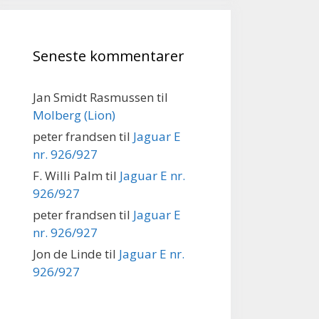
Seneste kommentarer
Jan Smidt Rasmussen
til
Molberg (Lion)
peter frandsen
til
Jaguar E
nr. 926/927
F. Willi Palm
til
Jaguar E nr.
926/927
peter frandsen
til
Jaguar E
nr. 926/927
Jon de Linde
til
Jaguar E nr.
926/927