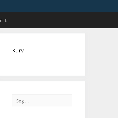
um
Kurv
Søg
efter: