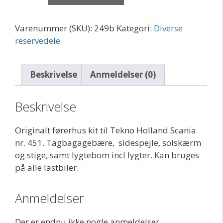
originalt
antal
Varenummer (SKU):
249b
Kategori:
Diverse
reservedele
Beskrivelse
Anmeldelser (0)
Beskrivelse
Originalt førerhus kit til Tekno Holland Scania
nr. 451. Tagbagagebære, sidespejle, solskærm
og stige, samt lygtebom incl lygter. Kan bruges
på alle lastbiler.
Anmeldelser
Der er endnu ikke nogle anmeldelser.