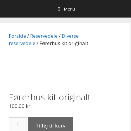
Hop
Menu
til
indhold
Forside
/
Reservedele
/
Diverse
reservedele
/ Førerhus kit originalt
Førerhus kit originalt
100,00
kr.
Førerhus
Tilføj til kurv
kit