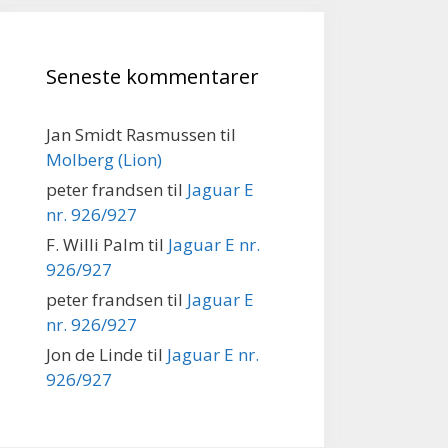
Seneste kommentarer
Jan Smidt Rasmussen
til
Molberg (Lion)
peter frandsen
til
Jaguar E
nr. 926/927
F. Willi Palm
til
Jaguar E nr.
926/927
peter frandsen
til
Jaguar E
nr. 926/927
Jon de Linde
til
Jaguar E nr.
926/927