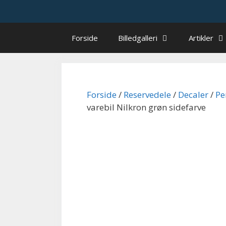
Hop
til
indhold
Forside
Billedgalleri
Artikler
Forside
/
Reservedele
/
Decaler
/
Pe
varebil Nilkron grøn sidefarve