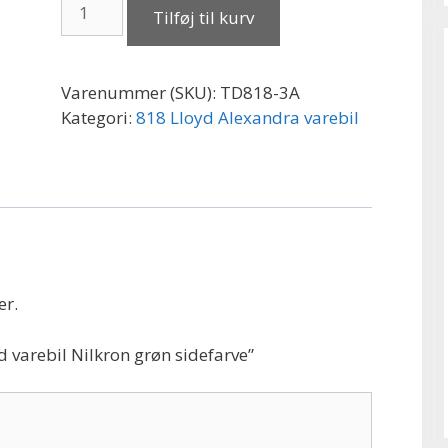
Lloyd
Tilføj til kurv
varebil
Nilkron
grøn
Varenummer (SKU):
TD818-3A
sidefarve
Kategori:
818 Lloyd Alexandra varebil
antal
er.
d varebil Nilkron grøn sidefarve”