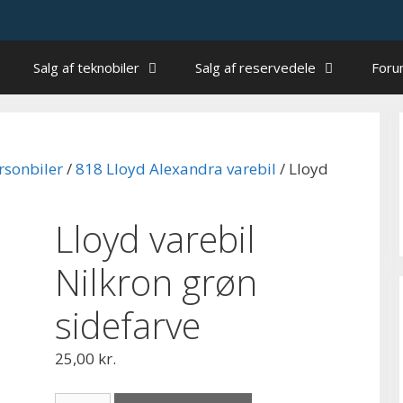
Salg af teknobiler
Salg af reservedele
For
rsonbiler
/
818 Lloyd Alexandra varebil
/ Lloyd
Lloyd varebil
Nilkron grøn
sidefarve
25,00
kr.