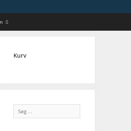
um
Kurv
Søg
efter: