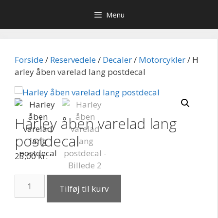
Hop
Menu
til
indhold
Forside
/
Reservedele
/
Decaler
/
Motorcykler
/ H
arley åben varelad lang postdecal
Harley åben varelad lang
postdecal
25,00
kr.
Harley
Tilføj til kurv
åben
varelad
lang