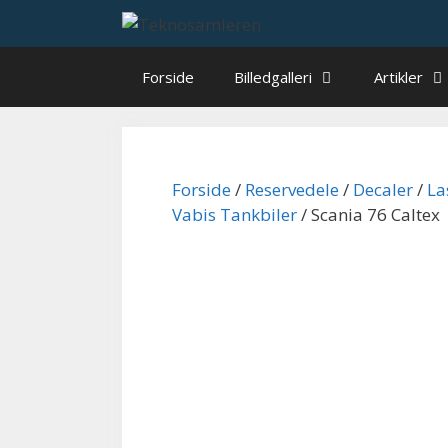
Hop
til
indhold
Forside
Billedgalleri
Artikler
Forside
/
Reservedele
/
Decaler
/
La
Vabis Tankbiler
/ Scania 76 Caltex