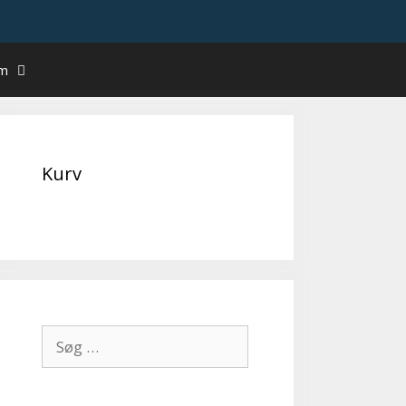
um
Kurv
Søg
efter: