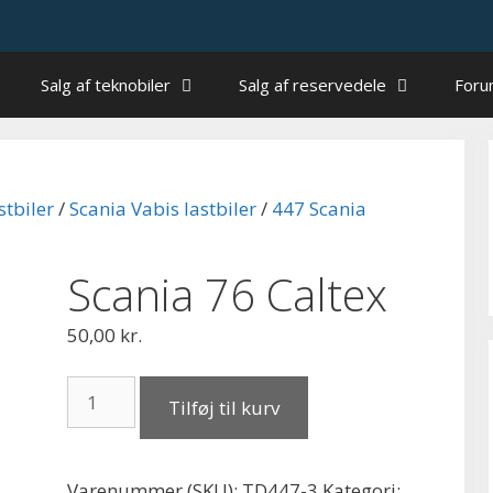
Salg af teknobiler
Salg af reservedele
For
stbiler
/
Scania Vabis lastbiler
/
447 Scania
Scania 76 Caltex
50,00
kr.
Scania
Tilføj til kurv
76
Caltex
antal
Varenummer (SKU):
TD447-3
Kategori: