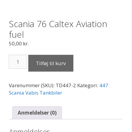
Scania 76 Caltex Aviation
fuel
50,00
kr.
Scania
Tilføj til kurv
76
Caltex
Aviation
Varenummer (SKU):
TD447-2
Kategori:
447
fuel
Scania Vabis Tankbiler
antal
Anmeldelser (0)
Anmeldelser