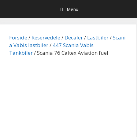
Hop
Menu
til
indhold
Forside
/
Reservedele
/
Decaler
/
Lastbiler
/
Scani
a Vabis lastbiler
/
447 Scania Vabis
Tankbiler
/ Scania 76 Caltex Aviation fuel