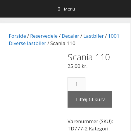
Hop
Menu
til
indhold
Forside
/
Reservedele
/
Decaler
/
Lastbiler
/
1001
Diverse lastbiler
/ Scania 110
Scania 110
25,00
kr.
Scania
110
antal
Tilføj til kurv
Varenummer (SKU):
TD777-2
Kategori: