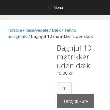
Hop
Menu
til
indhold
Forside
/
Reservedele
/
Dæk
/
Tekno
uoriginale
/ Baghjul 10 møtrikker uden dæk
Baghjul 10
møtrikker
uden dæk
15,00
kr.
Baghjul
10
møtrikker
Tilføj til kurv
uden
dæk