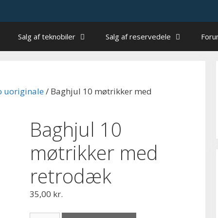
Salg af teknobiler
Salg af reservedele
For
 uoriginale
/ Baghjul 10 møtrikker med
Baghjul 10
møtrikker med
retrodæk
35,00
kr.