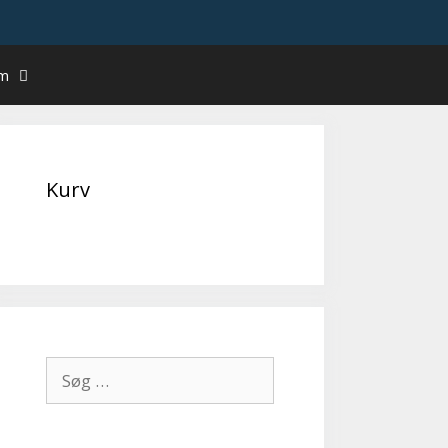
um
Kurv
Søg
efter: