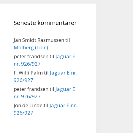
Seneste kommentarer
Jan Smidt Rasmussen
til
Molberg (Lion)
peter frandsen
til
Jaguar E
nr. 926/927
F. Willi Palm
til
Jaguar E nr.
926/927
peter frandsen
til
Jaguar E
nr. 926/927
Jon de Linde
til
Jaguar E nr.
926/927