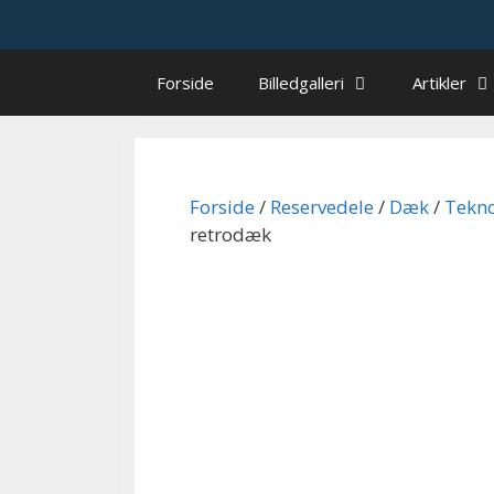
Hop
til
indhold
Forside
Billedgalleri
Artikler
Forside
/
Reservedele
/
Dæk
/
Tekno
retrodæk