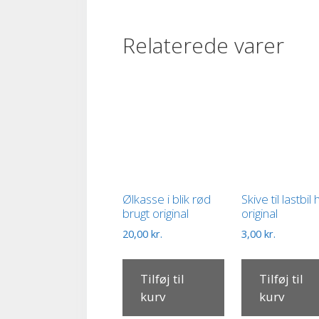
Relaterede varer
Ølkasse i blik rød
Skive til lastbil 
brugt original
original
20,00
kr.
3,00
kr.
Tilføj til
Tilføj til
kurv
kurv