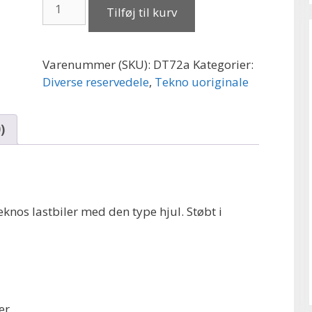
Baghjul
Tilføj til kurv
10
møtrikker
med
Varenummer (SKU):
DT72a
Kategorier:
retrodæk
Diverse reservedele
,
Tekno uoriginale
antal
)
eknos lastbiler med den type hjul. Støbt i
er.