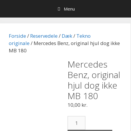
Hop
Menu
til
indhold
Forside
/
Reservedele
/
Dæk
/
Tekno
originale
/ Mercedes Benz, original hjul dog ikke
MB 180
Mercedes
Benz, original
hjul dog ikke
MB 180
10,00
kr.
Mercedes
Benz,