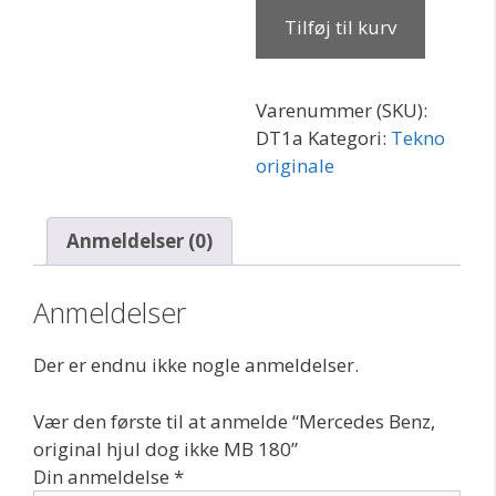
original
Tilføj til kurv
hjul
dog
ikke
Varenummer (SKU):
MB
DT1a
Kategori:
Tekno
180
originale
antal
Anmeldelser (0)
Anmeldelser
Der er endnu ikke nogle anmeldelser.
Vær den første til at anmelde “Mercedes Benz,
original hjul dog ikke MB 180”
Din anmeldelse
*