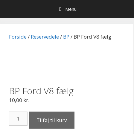
Hop
Menu
til
indhold
Forside
/
Reservedele
/
BP
/ BP Ford V8 fælg
BP Ford V8 fælg
10,00
kr.
BP
Tilføj til kurv
Ford
V8