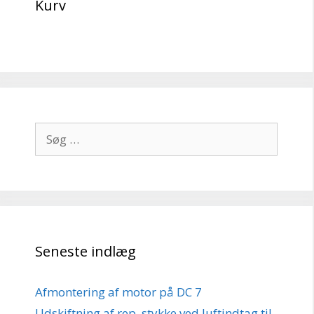
Kurv
Søg
efter:
Seneste indlæg
Afmontering af motor på DC 7
Udskiftning af rep. stykke ved luftindtag til