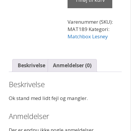
Ford
D
800
Varenummer (SKU):
Pepsi
MAT189
Kategori:
antal
Matchbox Lesney
Beskrivelse
Anmeldelser (0)
Beskrivelse
Ok stand med lidt fejl og mangler.
Anmeldelser
Der er endnu ikke nogle anmeldelser.