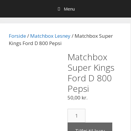
Hop
Menu
til
indhold
Forside
/
Matchbox Lesney
/ Matchbox Super
Kings Ford D 800 Pepsi
Matchbox
Super Kings
Ford D 800
Pepsi
50,00
kr.
Matchbox
Super
Kings
Tilføj til kurv