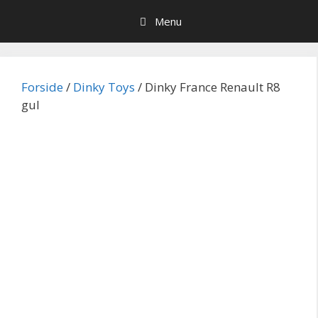
Hop
Menu
til
indhold
Forside
/
Dinky Toys
/ Dinky France Renault R8
gul