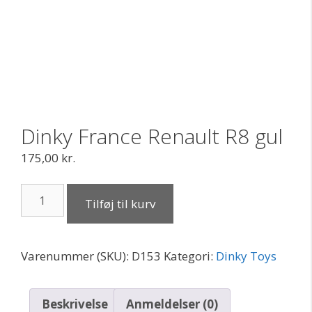
Dinky France Renault R8 gul
175,00
kr.
Dinky
Tilføj til kurv
France
Renault
R8
Varenummer (SKU):
D153
Kategori:
Dinky Toys
gul
antal
Beskrivelse
Anmeldelser (0)