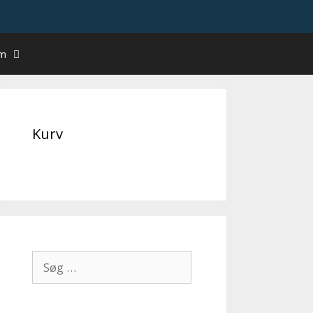
um
Kurv
Søg
efter: