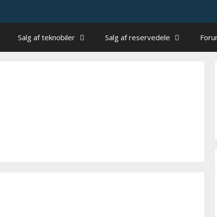
Salg af teknobiler
Salg af reservedele
For