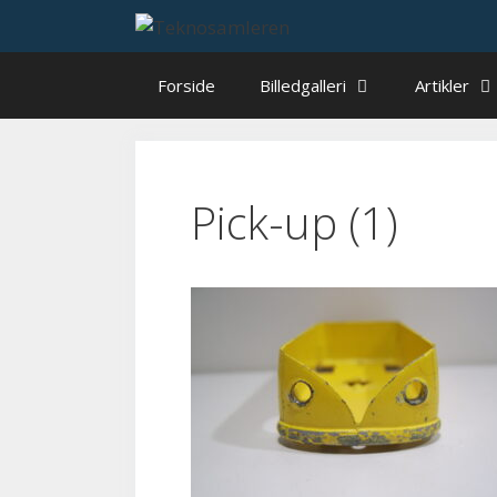
Hop
til
indhold
Forside
Billedgalleri
Artikler
Pick-up (1)