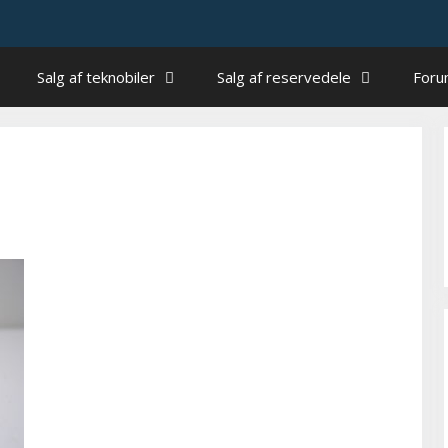
Salg af teknobiler
Salg af reservedele
For