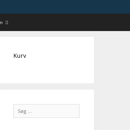
um
Kurv
Søg
efter: