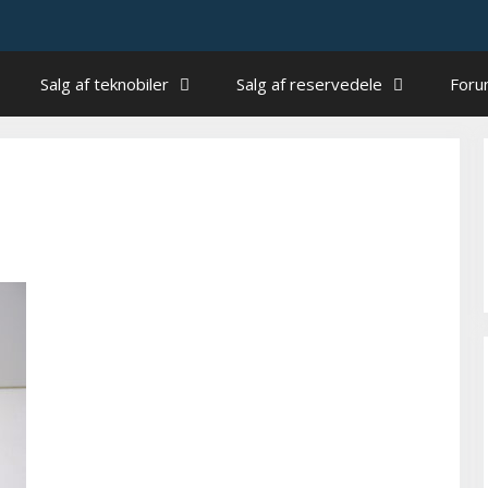
Salg af teknobiler
Salg af reservedele
For