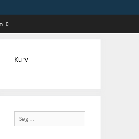
um
Kurv
Søg
efter: