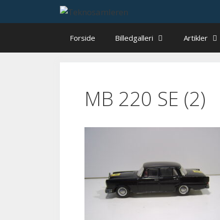
Hop
til
indhold
Forside
Billedgalleri
Artikler
MB 220 SE (2)