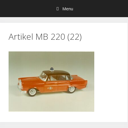
Hop
Menu
til
indhold
Artikel MB 220 (22)