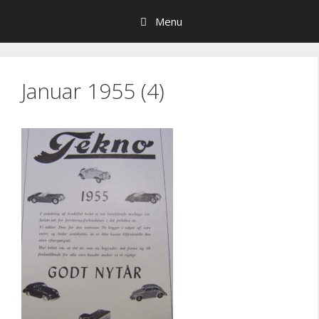
Hop
Menu
til
indhold
Januar 1955 (4)