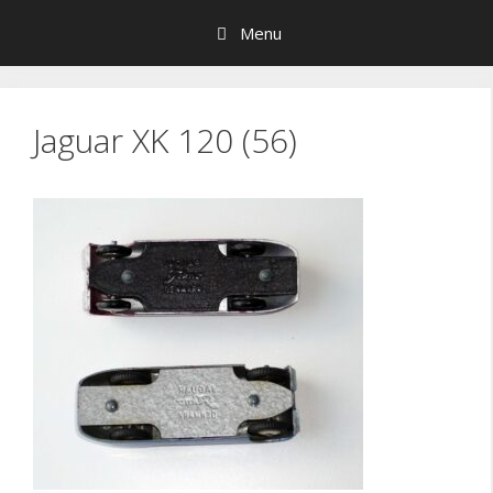
Hop
Menu
til
indhold
Jaguar XK 120 (56)