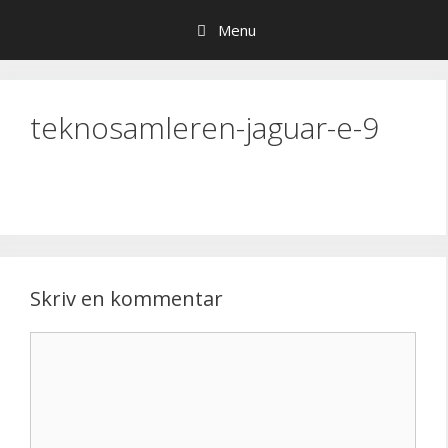
Hop
Menu
til
indhold
teknosamleren-jaguar-e-9
Skriv en kommentar
Kommentar