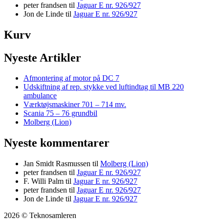
peter frandsen
til
Jaguar E nr. 926/927
Jon de Linde
til
Jaguar E nr. 926/927
Kurv
Nyeste Artikler
Afmontering af motor på DC 7
Udskiftning af rep. stykke ved luftindtag til MB 220
ambulance
Værktøjsmaskiner 701 – 714 mv.
Scania 75 – 76 grundbil
Molberg (Lion)
Nyeste kommentarer
Jan Smidt Rasmussen
til
Molberg (Lion)
peter frandsen
til
Jaguar E nr. 926/927
F. Willi Palm
til
Jaguar E nr. 926/927
peter frandsen
til
Jaguar E nr. 926/927
Jon de Linde
til
Jaguar E nr. 926/927
2026 © Teknosamleren