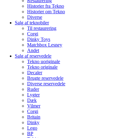
Restaurering
Historier fra Tekno
Historier om Tekno
Diverse
Salg af teknobiler
Til restaurering
Corgi
Dinky Toys
Matchbox Lesney
Andet
Salg af reservedele
Tekno uoriginale
Tekno originale
Decaler
Brugte reservedele
Diverse reservedele
Ruder
Lygter
Dæk
Vilmer
Corgi
Britain
Dinky
Lego
BP