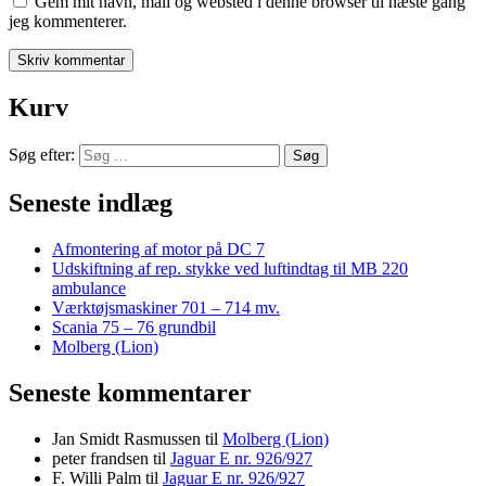
Gem mit navn, mail og websted i denne browser til næste gang
jeg kommenterer.
Kurv
Søg efter:
Seneste indlæg
Afmontering af motor på DC 7
Udskiftning af rep. stykke ved luftindtag til MB 220
ambulance
Værktøjsmaskiner 701 – 714 mv.
Scania 75 – 76 grundbil
Molberg (Lion)
Seneste kommentarer
Jan Smidt Rasmussen
til
Molberg (Lion)
peter frandsen
til
Jaguar E nr. 926/927
F. Willi Palm
til
Jaguar E nr. 926/927