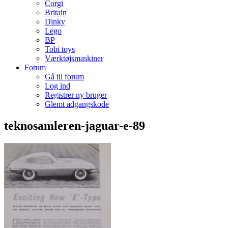
Corgi
Britain
Dinky
Lego
BP
Tobi toys
Værktøjsmaskiner
Forum
Gå til forum
Log ind
Registrer ny bruger
Glemt adgangskode
teknosamleren-jaguar-e-89