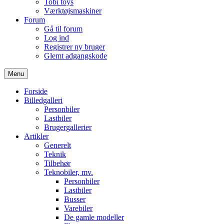
Tobi toys
Værktøjsmaskiner
Forum
Gå til forum
Log ind
Registrer ny bruger
Glemt adgangskode
Menu
Forside
Billedgalleri
Personbiler
Lastbiler
Brugergallerier
Artikler
Generelt
Teknik
Tilbehør
Teknobiler, mv.
Personbiler
Lastbiler
Busser
Varebiler
De gamle modeller