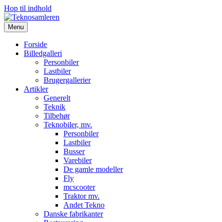
Hop til indhold
Menu
Forside
Billedgalleri
Personbiler
Lastbiler
Brugergallerier
Artikler
Generelt
Teknik
Tilbehør
Teknobiler, mv.
Personbiler
Lastbiler
Busser
Varebiler
De gamle modeller
Fly
mcscooter
Traktor mv.
Andet Tekno
Danske fabrikanter