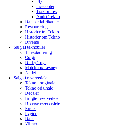
Fly
mcscooter
Traktor mv.
Andet Tekno
Danske fabrikanter
Restaurering
Historier fra Tekno
Historier om Tekno
Diverse
Salg af teknobiler
Til restaurering
Corgi
Dinky Toys
Matchbox Lesney
Andet
Salg af reservedele
Tekno uoriginale
Tekno originale
Decaler
Brugte reservedele
Diverse reservedele
Ruder
Lygter
Dæk
Vilmer