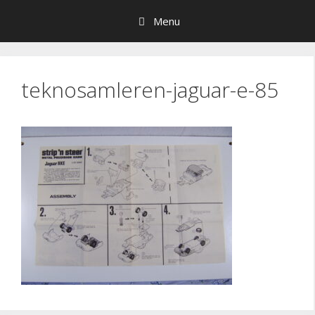
Hop
Menu
til
indhold
teknosamleren-jaguar-e-85