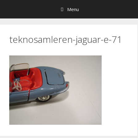
Hop
Menu
til
indhold
teknosamleren-jaguar-e-71