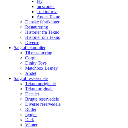
Fly
mcscooter
Traktor mv.
Andet Tekno
Danske fabrikanter
Restaurering
Historier fra Tekno
Historier om Tekno
Diverse
Salg af teknobiler
Til restaurering
Corgi
Dinky Toys
Matchbox Lesney
Andet
Salg af reservedele
Tekno uoriginale
Tekno originale
Decaler
Brugte reservedele
Diverse reservedele
Ruder
Lygter
Dæk
Vilmer