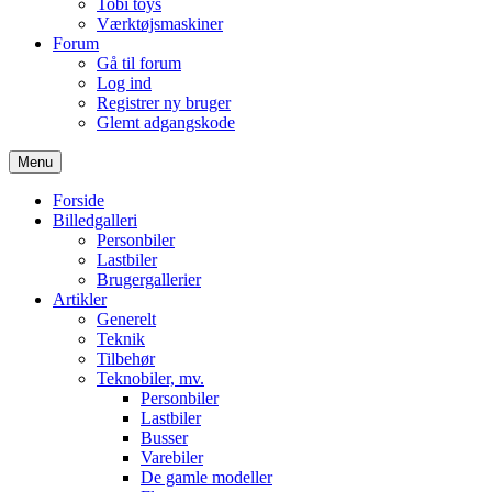
Tobi toys
Værktøjsmaskiner
Forum
Gå til forum
Log ind
Registrer ny bruger
Glemt adgangskode
Menu
Forside
Billedgalleri
Personbiler
Lastbiler
Brugergallerier
Artikler
Generelt
Teknik
Tilbehør
Teknobiler, mv.
Personbiler
Lastbiler
Busser
Varebiler
De gamle modeller