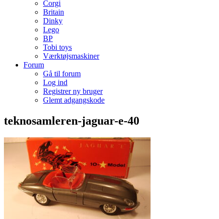
Corgi
Britain
Dinky
Lego
BP
Tobi toys
Værktøjsmaskiner
Forum
Gå til forum
Log ind
Registrer ny bruger
Glemt adgangskode
teknosamleren-jaguar-e-40