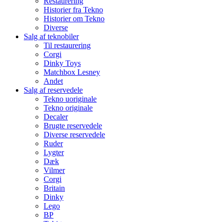
Restaurering
Historier fra Tekno
Historier om Tekno
Diverse
Salg af teknobiler
Til restaurering
Corgi
Dinky Toys
Matchbox Lesney
Andet
Salg af reservedele
Tekno uoriginale
Tekno originale
Decaler
Brugte reservedele
Diverse reservedele
Ruder
Lygter
Dæk
Vilmer
Corgi
Britain
Dinky
Lego
BP