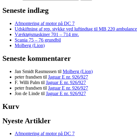
Seneste indlæg
Afmontering af motor på DC 7
Udskiftning af rep. stykke ved luftindtag til MB 220 ambulance
Værktøjsmaskiner 701 – 714 mv.
Scania 75 – 76 grundbil
Molberg (Lion)
Seneste kommentarer
Jan Smidt Rasmussen
til
Molberg (Lion)
peter frandsen
til
Jaguar E nr. 926/927
F. Willi Palm
til
Jaguar E nr. 926/927
peter frandsen
til
Jaguar E nr. 926/927
Jon de Linde
til
Jaguar E nr. 926/927
Kurv
Nyeste Artikler
Afmontering af motor på DC 7