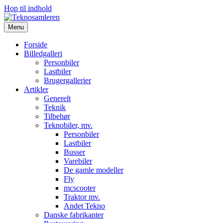
Hop til indhold
Menu
Forside
Billedgalleri
Personbiler
Lastbiler
Brugergallerier
Artikler
Generelt
Teknik
Tilbehør
Teknobiler, mv.
Personbiler
Lastbiler
Busser
Varebiler
De gamle modeller
Fly
mcscooter
Traktor mv.
Andet Tekno
Danske fabrikanter