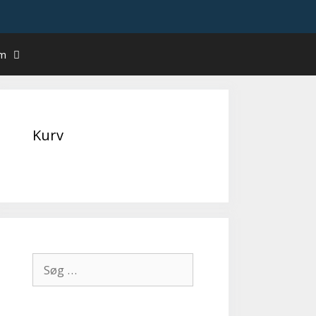
um
Kurv
Søg
efter: