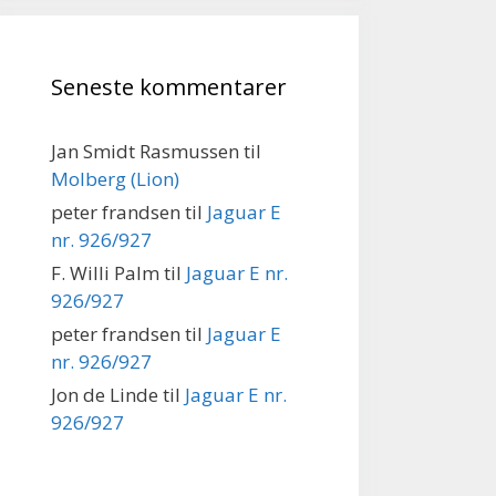
Seneste kommentarer
Jan Smidt Rasmussen
til
Molberg (Lion)
peter frandsen
til
Jaguar E
nr. 926/927
F. Willi Palm
til
Jaguar E nr.
926/927
peter frandsen
til
Jaguar E
nr. 926/927
Jon de Linde
til
Jaguar E nr.
926/927