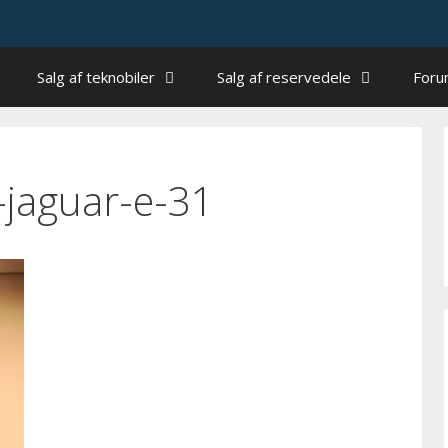
Salg af teknobiler
Salg af reservedele
For
jaguar-e-31