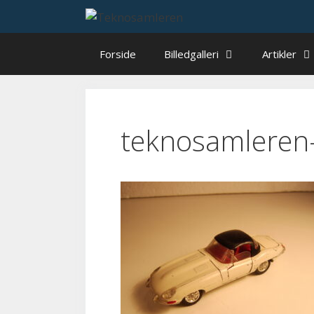
Hop
til
indhold
Forside
Billedgalleri
Artikler
teknosamleren-